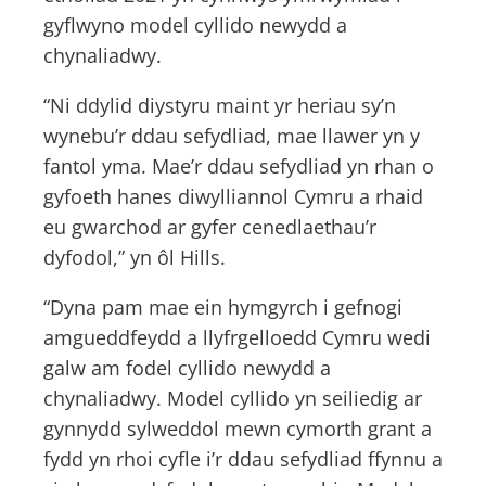
gyflwyno model cyllido newydd a
chynaliadwy.
“Ni ddylid diystyru maint yr heriau sy’n
wynebu’r ddau sefydliad, mae llawer yn y
fantol yma. Mae’r ddau sefydliad yn rhan o
gyfoeth hanes diwylliannol Cymru a rhaid
eu gwarchod ar gyfer cenedlaethau’r
dyfodol,” yn ôl Hills.
“Dyna pam mae ein hymgyrch i gefnogi
amgueddfeydd a llyfrgelloedd Cymru wedi
galw am fodel cyllido newydd a
chynaliadwy. Model cyllido yn seiliedig ar
gynnydd sylweddol mewn cymorth grant a
fydd yn rhoi cyfle i’r ddau sefydliad ffynnu a