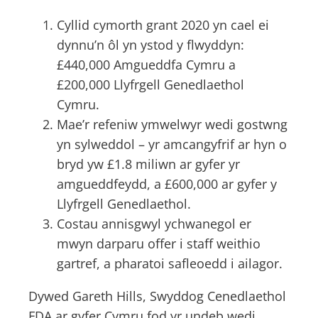
Cyllid cymorth grant 2020 yn cael ei
dynnu’n ôl yn ystod y flwyddyn:
£440,000 Amgueddfa Cymru a
£200,000 Llyfrgell Genedlaethol
Cymru.
Mae’r refeniw ymwelwyr wedi gostwng
yn sylweddol – yr amcangyfrif ar hyn o
bryd yw £1.8 miliwn ar gyfer yr
amgueddfeydd, a £600,000 ar gyfer y
Llyfrgell Genedlaethol.
Costau annisgwyl ychwanegol er
mwyn darparu offer i staff weithio
gartref, a pharatoi safleoedd i ailagor.
Dywed Gareth Hills, Swyddog Cenedlaethol
FDA ar gyfer Cymru fod yr undeb wedi