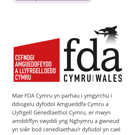
Mae FDA Cymru yn parhau i ymgyrchu i
ddiogelu dyfodol Amgueddfa Cymru a
Llyfrgell Genedlaethol Cymru, er mwyn
amddiffyn swyddi yng Nghymru a gwneud
yn siŵr bod cenedlaethau’r dyfodol yn cael