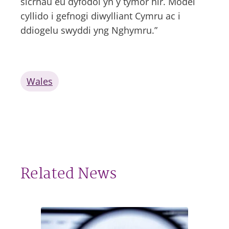
sicrhau eu dyfodol yn y tymor hir. Model
cyllido i gefnogi diwylliant Cymru ac i
ddiogelu swyddi yng Nghymru.”
Wales
Related News