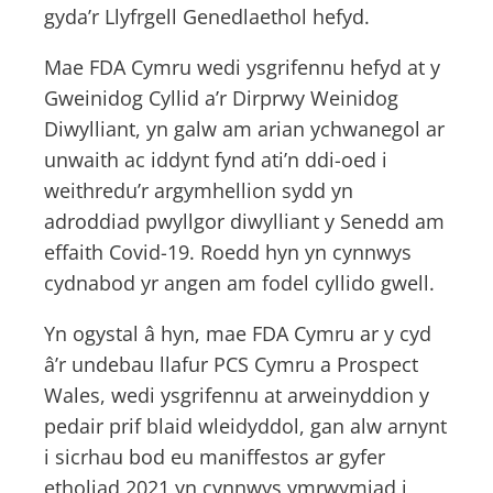
gyda’r Llyfrgell Genedlaethol hefyd.
Mae FDA Cymru wedi ysgrifennu hefyd at y
Gweinidog Cyllid a’r Dirprwy Weinidog
Diwylliant, yn galw am arian ychwanegol ar
unwaith ac iddynt fynd ati’n ddi-oed i
weithredu’r argymhellion sydd yn
adroddiad pwyllgor diwylliant y Senedd am
effaith Covid-19. Roedd hyn yn cynnwys
cydnabod yr angen am fodel cyllido gwell.
Yn ogystal â hyn, mae FDA Cymru ar y cyd
â’r undebau llafur PCS Cymru a Prospect
Wales, wedi ysgrifennu at arweinyddion y
pedair prif blaid wleidyddol, gan alw arnynt
i sicrhau bod eu maniffestos ar gyfer
etholiad 2021 yn cynnwys ymrwymiad i