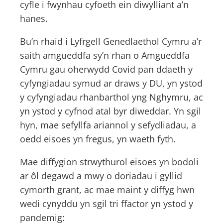
cyfle i fwynhau cyfoeth ein diwylliant a’n
hanes.
Bu’n rhaid i Lyfrgell Genedlaethol Cymru a’r
saith amgueddfa sy’n rhan o Amgueddfa
Cymru gau oherwydd Covid pan ddaeth y
cyfyngiadau symud ar draws y DU, yn ystod
y cyfyngiadau rhanbarthol yng Nghymru, ac
yn ystod y cyfnod atal byr diweddar. Yn sgil
hyn, mae sefyllfa ariannol y sefydliadau, a
oedd eisoes yn fregus, yn waeth fyth.
Mae diffygion strwythurol eisoes yn bodoli
ar ôl degawd a mwy o doriadau i gyllid
cymorth grant, ac mae maint y diffyg hwn
wedi cynyddu yn sgil tri ffactor yn ystod y
pandemig: