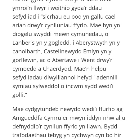
ymroi’n llwyr i weithio gyda’r ddau
sefydliad i “sicrhau eu bod yn gallu cael
arian drwy’r cynlluniau ffyrlo. Mae hyn yn
diogelu swyddi mewn cymunedau, o
Lanberis yn y gogledd, i Aberystwyth yn y
canolbarth, Castellnewydd Emlyn yn y
gorllewin, ac o Abertawe i Went drwy’r
cymoedd a Chaerdydd. Mae’n helpu
sefydliadau diwylliannol hefyd i adennill
symiau sylweddol o incwm sydd wedi’i
golli.”
Mae cydgytundeb newydd wedi’i ffurfio ag
Amgueddfa Cymru er mwyn iddyn nhw allu
defnyddio’r cynllun ffyrlo yn llawn. Bydd
trafodaethau tebyg yn cychwyn cyn bo hir